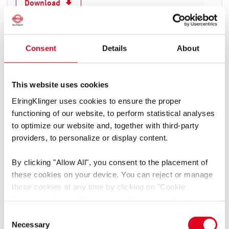
Download
República Checa
Roménia
São Marino
Consent
Details
About
Sérvia
Drošības datu lapa LiqRep Metal Part A - Hardener
Suécia
[pdf]
Suíça
This website uses cookies
Idioma: Independente do idioma, Letão
Turquia
ElringKlinger uses cookies to ensure the proper
Tipo de mídias: Folhas de dados de segurança
Ucrânia
functioning of our website, to perform statistical analyses
Grupo de produtos: Colas
to optimize our website and, together with third-party
providers, to personalize or display content.
Download
By clicking
"Allow All"
, you consent to the placement of
these cookies on your device. You can reject or manage
these cookies at any time by clicking on
"Cookie
Drošības datu lapa LiqRep Metal Part B - Resin
[pdf]
Settings"
, which will be displayed in a reduced size on
the website (circle on the left side of the screen).
Consent
Idioma: Independente do idioma, Letão
Depending on the cookie preferences you choose, the full
Necessary
Selection
Tipo de mídias: Folhas de dados de segurança