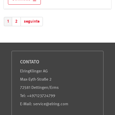
1
2
seguinte
Serviço e informações
CONTATO
ElringKlinger AG
Max-Eyth-Straße 2
72581 Dettingen/Erms
Tel: +497123724799
E-Mail: service@elring.com