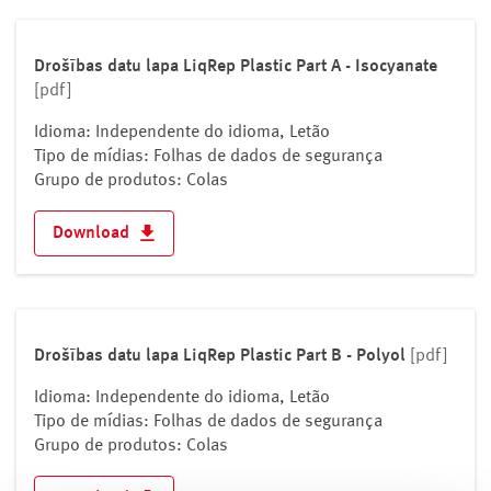
Itália
Kosovo
Drošības datu lapa LiqRep Plastic Part A - Isocyanate
Letónia
[pdf]
Liechtenstein
Idioma: Independente do idioma, Letão
Lituânia
Tipo de mídias: Folhas de dados de segurança
Luxemburgo
Grupo de produtos: Colas
Macedónia do Norte
Download
Malta
Moldávia
Mónaco
Montenegro
Drošības datu lapa LiqRep Plastic Part B - Polyol
[pdf]
Noruega
Países Baixos
Idioma: Independente do idioma, Letão
Polônia
Tipo de mídias: Folhas de dados de segurança
Grupo de produtos: Colas
Portugal
Reino Unido