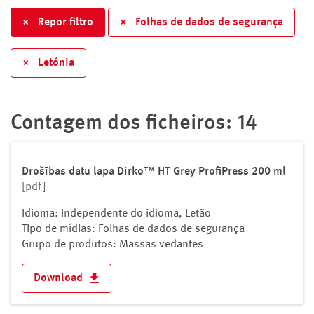
Bulgária
×
Repor filtro
×
Folhas de dados de segurança
Chipre
Cidade do Vaticano
×
Letónia
Croácia
Dinamarca
Eslováquia
Contagem dos ficheiros: 14
Eslovénia
Espanha
Estónia
Drošības datu lapa Dirko™ HT Grey ProfiPress 200 ml
[pdf]
Federação Russa
Finlândia
Idioma: Independente do idioma, Letão
Tipo de mídias: Folhas de dados de segurança
França
Grupo de produtos: Massas vedantes
Grécia
Hungria
Download
Irlanda
Islândia