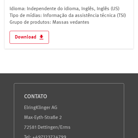
Idioma: Independente do idioma, Inglês, Inglês (US)
Tipo de mídias: Informação da assistência técnica (TSI)
Grupo de produtos: Massas vedantes
Download
Serviço e informações
CONTATO
ElringKlinger AG
Max-Eyth-Straße 2
72581 Dettingen/Erms
Tel: +497123724799