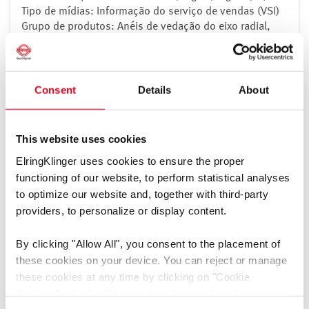
Tipo de mídias: Informação do serviço de vendas (VSI)
Grupo de produtos: Anéis de vedação do eixo radial,
Fitas vedantes, Gamas de juntas, Jogos de juntas,
Juntas das hastes das válvulas, Juntas do cabeçote,
Juntas especiais, Massas vedantes, Materiais de
vedação, Parafusos de cabeçote, Peças normalizadas,
Consent
Details
About
Produções especiais, Tampas de válvulas, Transmissão
automática Juntas, Vedação do cárter
This website uses cookies
Download
ElringKlinger uses cookies to ensure the proper
functioning of our website, to perform statistical analyses
to optimize our website and, together with third-party
providers, to personalize or display content.
VSI 02/2023 Para ainda mais segurança: Nossas
By clicking
"Allow All"
, you consent to the placement of
novas etiquetas de produto
[pdf]
these cookies on your device. You can reject or manage
Idioma: Portugiesisch (BR), Português
these cookies at any time by clicking on
"Cookie
Tipo de mídias: Informação do serviço de vendas (VSI)
Settings"
, which will be displayed in a reduced size on
Grupo de produtos: Anéis de vedação do eixo radial,