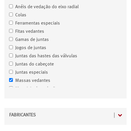
Anéis de vedação do eixo radial
Colas
Ferramentas especiais
Fitas vedantes
Gamas de juntas
Jogos de juntas
Juntas das hastes das válvulas
Juntas do cabeçote
Juntas especiais
Massas vedantes
Materiais de vedação
Parafusos de cabeçote
Peças normalizadas
Produções especiais
FABRICANTES
Tampas de válvulas
Transmissão automática Juntas