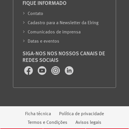
FIQUE INFORMADO
Contato
Cadastro para a Newsletter da Elring
Comunicados de imprensa
Datas e eventos
SIGA-NOS NOS NOSSOS CANAIS DE
REDES SOCIAIS
Facebook
Youtube
Instagram
LinkedIn
Informação jurídica
Ficha técnica
Política de privacidade
Termos e Condições
Avisos legais