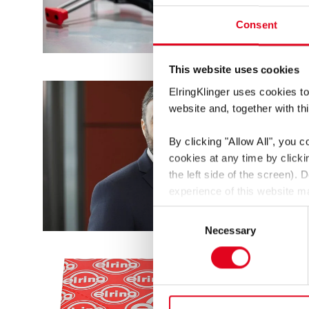
Consent
This website uses cookies
ElringKlinger uses cookies to
website and, together with thi
By clicking
"Allow All"
, you c
cookies at any time by click
the left side of the screen).
experience of this website ma
You thereby also consent to t
Consent
GDPR. These third countries 
Necessary
Selection
be a risk that data may be co
enforced.
For more information, see t