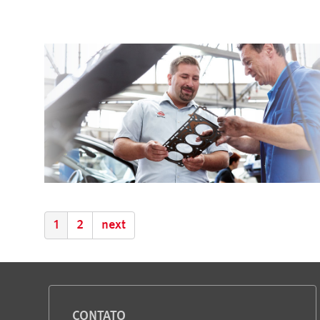
1
2
next
Serviço e informações
CONTATO