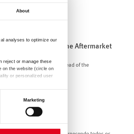
About
cal analyses to optimize our
nted as new head of the Aftermarket
an reject or manage these
rges Mourad took over as head of the
e on the website (circle on
, 2024....
ality or personalized user
th Art. 49 (1) sentence 1 a
e EU. In this case, there may
Marketing
bject rights may not be
de produto
nça do produto e agora está fornecendo todos os