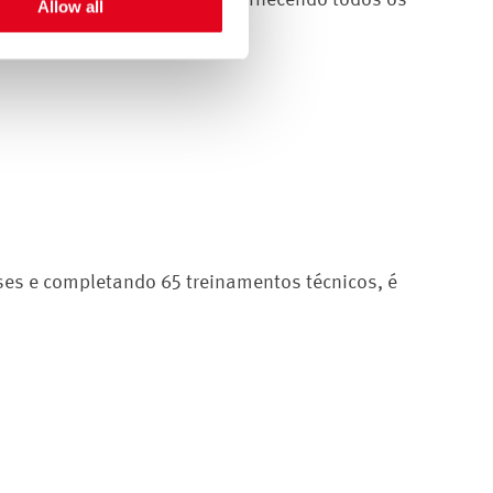
Allow all
ses e completando 65 treinamentos técnicos, é