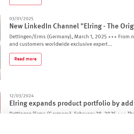
03/01/2025
New LinkedIn Channel "Elring - The Orig
Dettingen/Erms (Germany), March 1, 2025 +++ From now 
and customers worldwide exclusive expert...
Read more
12/03/2024
Elring expands product portfolio by ad
Dettingen/Erms (Germany), February 28, 2025 +++ The 
chemical product portfolio by including new...