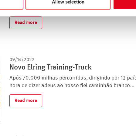
Allow selection
produtos com um inovador tipo de etiqueta de...
Read more
09/14/2022
Novo Elring Training-Truck
Após 70.000 milhas percorridas, dirigindo por 12 paí
hora de dizer adeus ao nosso fiel caminhão branco...
Read more